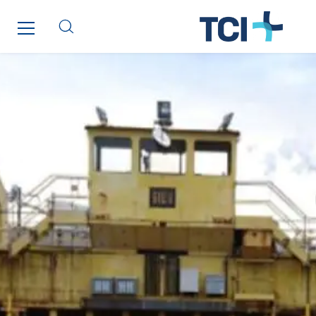
Inspa-Pumpenservice
ITB
Jean Graniou
Kellal Maintenance
L’entreprise Electrique
Le Froid Provençal
Lee Sormea
Lefort Francheteau
Lesens EREA
Lesot
Lucitea Atlantique
Maksmacht
Manei Lift
Masselin Fabrication
Masselin Grand Ouest