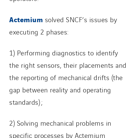
Schuh Bodentechnik
Actemium
SCIE Puy de Dome
solved SNCF’s issues by
SDEL Atlantis
executing 2 phases:
SDEL Grand Ouest
SDEL Navis
1) Performing diagnostics to identify
SDEL Rouergue
the right sensors, their placements and
SDEL Savoie Léman
SDEL Tertiaire
the reporting of mechanical drifts (the
SDEL Transport
gap between reality and operating
SDEL Transport Services
standards) ;
Sedam
SEDD
2) Solving mechanical problems in
Service One Alliance
Seves
specific processes by Actemium