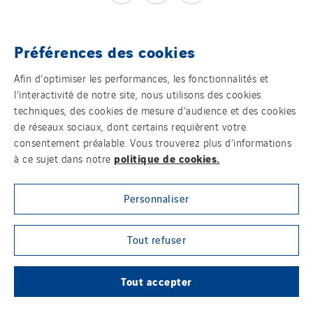
Poland
Portugal
Préférences des cookies
Romania
Témoins
Afin d’optimiser les performances, les fonctionnalités et
Slovakia
l’interactivité de notre site, nous utilisons des cookies
Mentions légales
Spain
techniques, des cookies de mesure d’audience et des cookies
Sweden
de réseaux sociaux, dont certains requièrent votre
Politique de confidentialité des données
consentement préalable. Vous trouverez plus d’informations
Switzerland
politique de cookies.
à ce sujet dans notre
United Kingdom
Contact
Personnaliser
Plan d’accessibilité 2026-2029 | Instech
Télécommunication – Axians Canada
Tout refuser
Sites du groupe
Tout accepter
© Copyright VINCI Energies