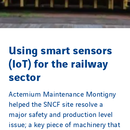
Merelec
Mobility Way
Monnier Entreprises
NAE-France
North West Projects
Using smart sensors
Omexom Technikforum
(IoT) for the railway
Omnidec
Paumier Industrie
sector
Paumier Marine
Paumier SA
Actemium Maintenance Montigny
Process Energy
helped the SNCF site resolve a
Provelec Sud
major safety and production level
Qivy
issue; a key piece of machinery that
Qivy Habitat