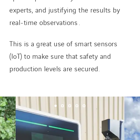
SKE-International
experts, and justifying the results by
Smart Building Energies
real-time observations .
Socalec
Sotécnica
This is a great use of smart sensors
SparkEx® Funkenlöschanlagen
STE Armor
(IoT) to make sure that safety and
Strasser
production levels are secured.
Stroomverdeler
Sylvestre Energies
TelComTec
Telematic Solutions
TG Concept
Thermo Réfrigération
Tiab