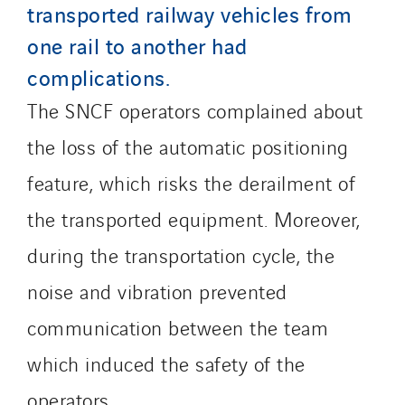
transported railway vehicles from
Qivy Tertiaire
Roiret Energies
one rail to another had
Roiret Transport
complications.
Saga Tertiaire
The SNCF operators complained about
Salendre Réseaux
the loss of the automatic positioning
Santerne Alsace
Santerne Angouleme
feature, which risks the derailment of
Santerne Aquitaine
the transported equipment. Moreover,
Santerne Champagne Ardenne
during the transportation cycle, the
Santerne Fluides
noise and vibration prevented
Santerne IDF
Santerne Marseille
communication between the team
Santerne Tertiaire et Santé
which induced the safety of the
Sarrasola
operators.
Schoro Electricité