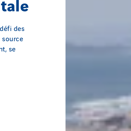
tale
défi des
 source
nt, se