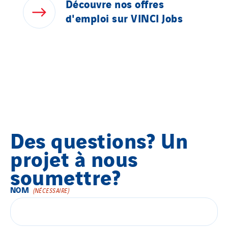
Découvre
nos
offres
d'emploi
sur
VINCI
Jobs
Des questions? Un
projet à nous
soumettre?
NOM
En activant ce bouton, le formulaire de contact s'affichera.
(NÉCESSAIRE)