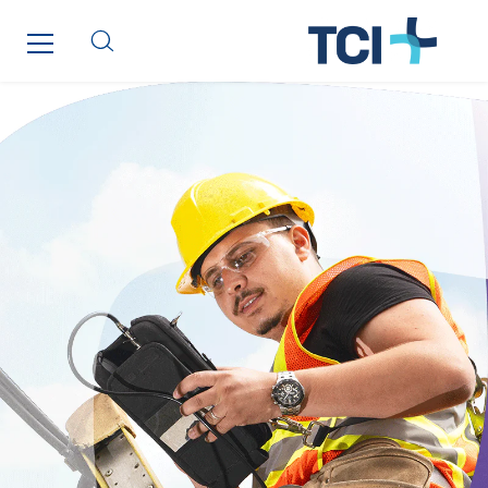
Norway
Poland
Portugal
Romania
Slovakia
Spain
Sweden
Switzerland
United Kingdom