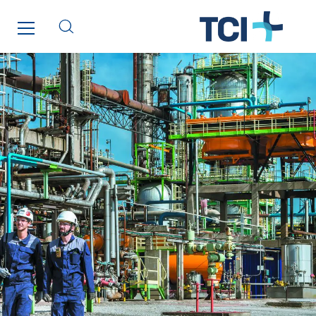
SITES PAYS
Austria
Belgium
Brasil
Czech Republic
Danemark
Germany
Indonesia
Italy
Morocco
Netherlands
Nordic countries
Norway
Poland