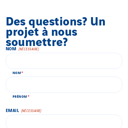
Des questions? Un
projet à nous
soumettre?
NOM
En activant ce bouton, le formulaire de contact s'affichera.
(NÉCESSAIRE)
NOM
PRÉNOM
EMAIL
(NÉCESSAIRE)