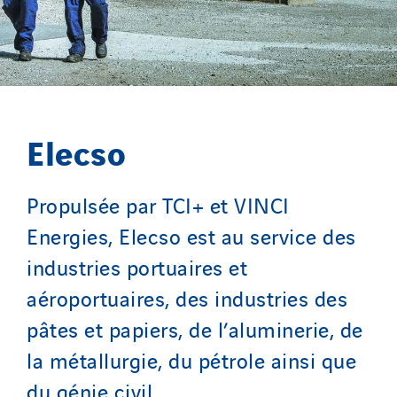
Portugal
Romania
Slovakia
Spain
Sweden
Elecso
Switzerland
United Kingdom
Propulsée par TCI+ et VINCI
Energies, Elecso est au service des
industries portuaires et
aéroportuaires, des industries des
pâtes et papiers, de l’aluminerie, de
la métallurgie, du pétrole ainsi que
du génie civil.