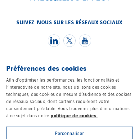
Tunzini Grand Ouest
Tunzini Maintenance Nucléaire
TUNZINI Nucléaire
SUIVEZ-NOUS SUR LES RÉSEAUX SOCIAUX
Tunzini Paris
Tunzini Toulouse
Tunzini Troyes
Twyver
Préférences des cookies
Uxello
Témoins
Valentin
Afin d’optimiser les performances, les fonctionnalités et
l’interactivité de notre site, nous utilisons des cookies
Mentions légales
Valette
techniques, des cookies de mesure d’audience et des cookies
VINCI Stiftung
de réseaux sociaux, dont certains requièrent votre
Politique de confidentialité des données
consentement préalable. Vous trouverez plus d’informations
politique de cookies.
à ce sujet dans notre
Contact
SITES PAYS
Austria
Personnaliser
Plan d’accessibilité 2026-2029 | Instech