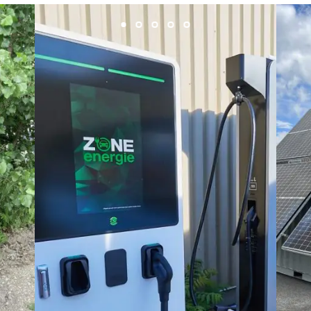
SDEL Grand Ouest
SDEL Navis
SDEL Rouergue
SDEL Savoie Léman
SDEL Tertiaire
SDEL Transport
SDEL Transport Services
Sedam
SEDD
Service One Alliance
Seves
SKE-International
Smart Building Energies
Socalec
Sotécnica