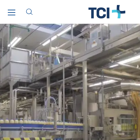
GTIE Tertiaire
Guy Chatel
Hooyberghs
I.C.Entreprises
I.F.A.T
I2R
IDF Thermic
IFAT
Imhoff
Initiative Commune Connectée
Innovative City Pack
Inspa-Pumpenservice
ITB
Jean Graniou
Kellal Maintenance