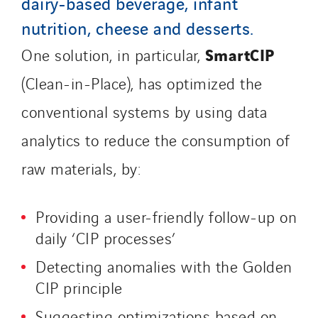
dairy-based beverage, infant
NAE-France
North West Projects
nutrition, cheese and desserts.
Omexom Technikforum
SmartCIP
One solution, in particular,
Omnidec
(Clean-in-Place), has optimized the
Paumier Industrie
conventional systems by using data
Paumier Marine
Paumier SA
analytics to reduce the consumption of
Process Energy
raw materials, by:
Provelec Sud
Qivy
Providing a user-friendly follow-up on
Qivy Habitat
daily ‘CIP processes’
Qivy Tertiaire
Detecting anomalies with the Golden
Roiret Energies
CIP principle
Roiret Transport
Saga Tertiaire
Suggesting optimizations based on