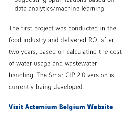
Salendre Réseaux
data analytics/machine learning
Santerne Alsace
Santerne Angouleme
The first project was conducted in the
Santerne Aquitaine
food industry and delivered ROI after
Santerne Champagne Ardenne
two years, based on calculating the cost
Santerne Fluides
Santerne IDF
of water usage and wastewater
Santerne Marseille
handling. The SmartCIP 2.0 version is
Santerne Tertiaire et Santé
currently being developed.
Sarrasola
Schoro Electricité
Visit Actemium Belgium Website
Schuh Bodentechnik
SCIE Puy de Dome
SDEL Atlantis