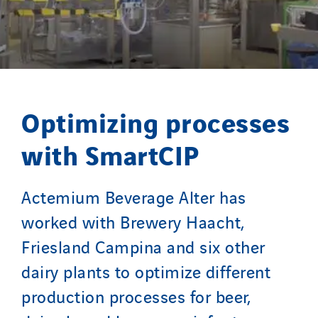
L’entreprise Electrique
Le Froid Provençal
Lee Sormea
Lefort Francheteau
Lesens EREA
Optimizing processes
Lesot
with SmartCIP
Lucitea Atlantique
Maksmacht
Manei Lift
Actemium Beverage Alter has
Masselin Fabrication
worked with Brewery Haacht,
Masselin Grand Ouest
Friesland Campina and six other
Merelec
dairy plants to optimize different
Mobility Way
production processes for beer,
Monnier Entreprises