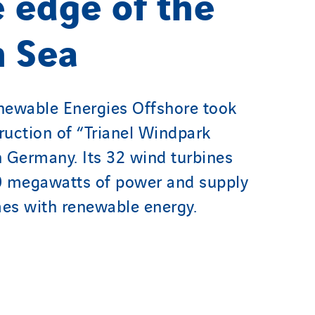
e edge of the
h Sea
wable Energies Offshore took
truction of “Trianel Windpark
 Germany. Its 32 wind turbines
0 megawatts of power and supply
es with renewable energy.