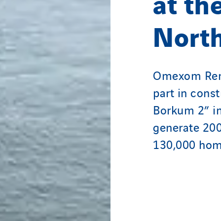
at th
Nort
Omexom Rene
part in cons
Borkum 2” in
generate 20
130,000 hom