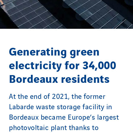
Sylvestre Energies
TelComTec
Telematic Solutions
TG Concept
Thermo Réfrigération
Generating green
Tiab
electricity for 34,000
Top Thermique
TranzCom
Bordeaux residents
Travesset Beziers
Tunzini Antilles
At the end of 2021, the former
Tunzini Grand Ouest
Labarde waste storage facility in
Tunzini Maintenance Nucléaire
Bordeaux became Europe’s largest
TUNZINI Nucléaire
photovoltaic plant thanks to
Tunzini Paris