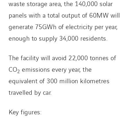
waste storage area, the 140,000 solar
Germany
Indonesia
panels with a total output of 60MW will
Italy
generate 75GWh of electricity per year,
Morocco
enough to supply 34,000 residents.
Netherlands
Nordic countries
The facility will avoid 22,000 tonnes of
Norway
Poland
CO
emissions every year, the
2
Portugal
equivalent of 300 million kilometres
Romania
travelled by car.
Slovakia
Spain
Key figures:
Sweden
Switzerland