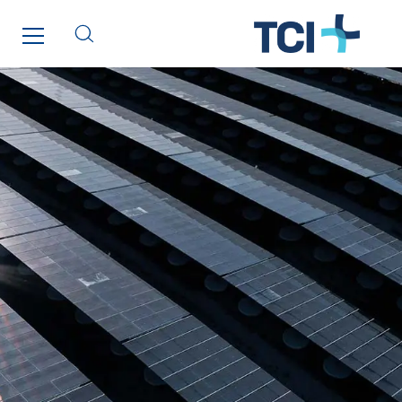
SDEL Tertiaire
SDEL Transport
SDEL Transport Services
Sedam
SEDD
Service One Alliance
Seves
SKE-International
Smart Building Energies
Socalec
Sotécnica
SparkEx® Funkenlöschanlagen
STE Armor
Strasser
Stroomverdeler