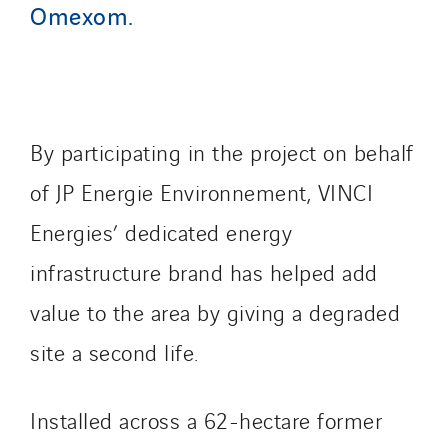
Tunzini Toulouse
Omexom.
Tunzini Troyes
Twyver
Uxello
Valentin
By participating in the project on behalf
Valette
of JP Energie Environnement, VINCI
VINCI Stiftung
Energies’ dedicated energy
SITES PAYS
infrastructure brand has helped add
Austria
value to the area by giving a degraded
Belgium
site a second life.
Brasil
Czech Republic
Installed across a 62-hectare former
Danemark