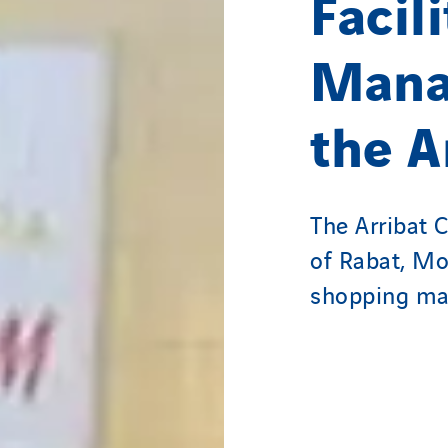
Facili
Mana
the A
The Arribat C
of Rabat, Mor
shopping mal