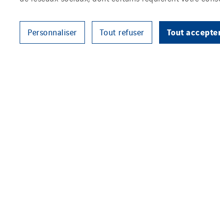
Tout accepte
Personnaliser
Tout refuser
Located just a few minutes from 
largest shopping mall and a genu
The mall combines a variety of 
cinema, an urban park and a car
Exprom
V
The teams from
and
technical maintenance, fire safe