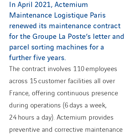
Roiret Transport
In April 2021, Actemium
Saga Tertiaire
Maintenance Logistique Paris
Salendre Réseaux
renewed its maintenance contract
Santerne Alsace
for the Groupe La Poste’s letter and
Santerne Angouleme
parcel sorting machines for a
Santerne Aquitaine
further five years.
Santerne Champagne Ardenne
Santerne Fluides
The contract involves 110 employees
Santerne IDF
across 15 customer facilities all over
Santerne Marseille
France, offering continuous presence
Santerne Tertiaire et Santé
during operations (6 days a week,
Sarrasola
Schoro Electricité
24 hours a day). Actemium provides
Schuh Bodentechnik
preventive and corrective maintenance
SCIE Puy de Dome