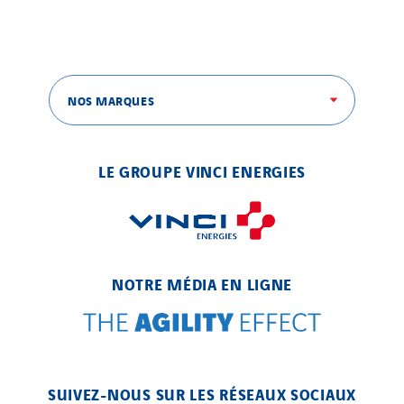
Austria
Belgium
Brasil
NOS MARQUES
Czech Republic
Danemark
Germany
LE GROUPE VINCI ENERGIES
Indonesia
Italy
Morocco
Netherlands
NOTRE MÉDIA EN LIGNE
Nordic countries
Norway
Poland
Portugal
SUIVEZ-NOUS SUR LES RÉSEAUX SOCIAUX