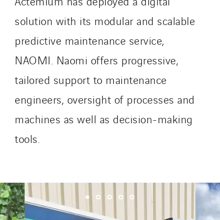
Actemium has deployed a digital
Socalec
Sotécnica
solution with its modular and scalable
SparkEx® Funkenlöschanlagen
predictive maintenance service,
STE Armor
NAOMI. Naomi offers progressive,
Strasser
tailored support to maintenance
Stroomverdeler
Sylvestre Energies
engineers, oversight of processes and
TelComTec
machines as well as decision-making
Telematic Solutions
tools.
TG Concept
Thermo Réfrigération
Tiab
Top Thermique
TranzCom
Travesset Beziers