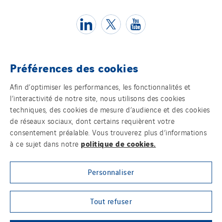
Romania
Slovakia
Spain
Sweden
Préférences des cookies
Switzerland
Témoins
United Kingdom
Afin d’optimiser les performances, les fonctionnalités et
l’interactivité de notre site, nous utilisons des cookies
Mentions légales
techniques, des cookies de mesure d’audience et des cookies
de réseaux sociaux, dont certains requièrent votre
Politique de confidentialité des données
consentement préalable. Vous trouverez plus d’informations
politique de cookies.
à ce sujet dans notre
Contact
Personnaliser
Plan d’accessibilité 2026-2029 | Instech
Télécommunication – Axians Canada
Tout refuser
Sites du groupe