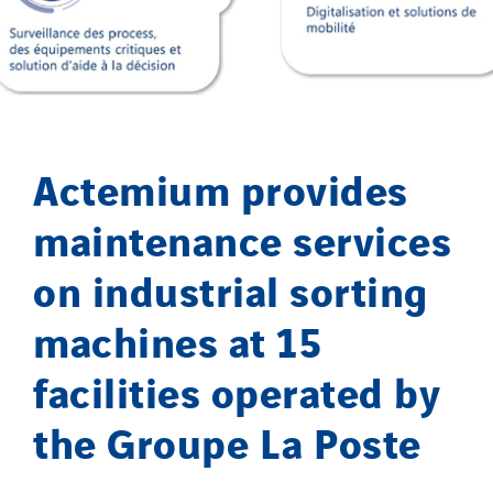
Monnier Entreprises
NAE-France
North West Projects
Omexom Technikforum
Omnidec
Actemium provides
Paumier Industrie
maintenance services
Paumier Marine
Paumier SA
on industrial sorting
Process Energy
machines at 15
Provelec Sud
Qivy
facilities operated by
Qivy Habitat
the Groupe La Poste
Qivy Tertiaire
Roiret Energies