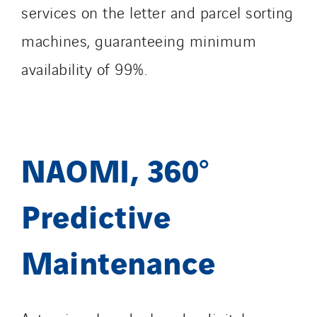
services on the letter and parcel sorting
SDEL Atlantis
SDEL Grand Ouest
machines, guaranteeing minimum
SDEL Navis
availability of 99%.
SDEL Rouergue
SDEL Savoie Léman
SDEL Tertiaire
SDEL Transport
NAOMI, 360°
SDEL Transport Services
Sedam
Predictive
SEDD
Service One Alliance
Maintenance
Seves
SKE-International
Smart Building Energies