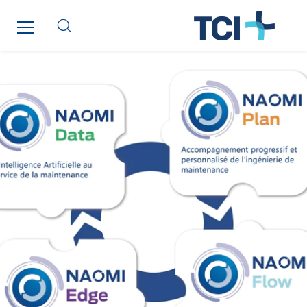
Jean Graniou
Kellal Maintenance
L’entreprise Electrique
Le Froid Provençal
Lee Sormea
Lefort Francheteau
Lesens EREA
Lesot
Lucitea Atlantique
Maksmacht
Manei Lift
Masselin Fabrication
Masselin Grand Ouest
Merelec
Mobility Way