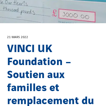
Poland
Portugal
Romania
Slovakia
Spain
21 MARS 2022
Sweden
VINCI UK
Switzerland
Foundation –
United Kingdom
Soutien aux
familles et
remplacement du