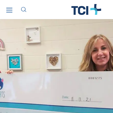
SITES PAYS
Austria
Belgium
Brasil
Czech Republic
Danemark
Germany
Indonesia
Italy
Morocco
Netherlands
Nordic countries
Norway