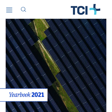
Cegelec Reunion Ascenseurs
Cegelec STM
Cegelec Strasbourg
Cegelec Tours Electricité
Cegelec Valenciennes Tertiaire
Cegelec-CSS
Chatenet
Cinodis
City Electric
Clède
Clémançon
Comantec
Comsip
Conductor
Cougar Automation