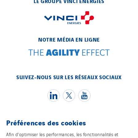
LE GROUPE VINCI ENERGIES
Elec-sa
Electromontage
Elektro Stiller
Eltek Systems
NOTRE MÉDIA EN LIGNE
Emil Lundgren
Enertech
Enfrasys
ENSYSTA Refrigeration
SUIVEZ-NOUS SUR LES RÉSEAUX SOCIAUX
Entreprise IEP
FG Synerys
Fournié Grospaud Smart Building
Fradin Bretton
France Ingénierie Process
Préférences des cookies
Frimeca
Témoins
Afin d’optimiser les performances, les fonctionnalités et
Froid14