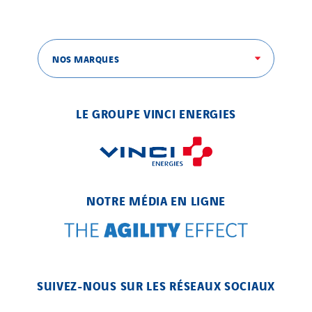
Enfrasys
ENSYSTA Refrigeration
Entreprise IEP
NOS MARQUES
FG Synerys
Fournié Grospaud Smart Building
LE GROUPE VINCI ENERGIES
Fradin Bretton
France Ingénierie Process
Frimeca
Froid14
NOTRE MÉDIA EN LIGNE
Gauriau Entreprise
Getelec Guadeloupe
Getelec Guyane
Getelec Martinique
SUIVEZ-NOUS SUR LES RÉSEAUX SOCIAUX
Gétéo