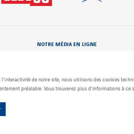
Visiter
Visiter
NOTRE MÉDIA EN LIGNE
t l’interactivité de notre site, nous utilisons des cookies te
sentement préalable. Vous trouverez plus d’informations à ce 
entions légales
Politique de confidentialité des donn
r
té 2026-2029 | Instech Télécommunication – Axians Canada
© Copyright VINCI Energies