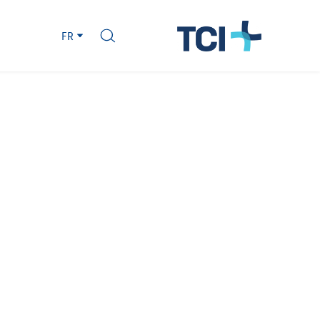
Slovakia
FR
Spain
Sweden
Switzerland
United Kingdom