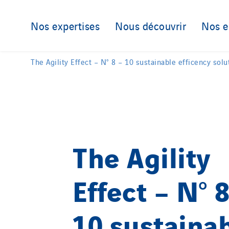
Austria
Germany
Nos expertises
Nous découvrir
Nos 
Belgium
Indonesia
Brasil
Italy
The Agility Effect – N° 8 – 10 sustainable efficency sol
Czech Republic
Morocco
Danemark
Netherlan
The Agility
Effect – N° 8
10 sustaina