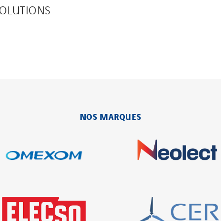
SOLUTIONS
NOS MARQUES
Visiter
Omexom, la marque de
VINCI Energies dédiée aux
infrastructures d’énergie.
Visiter