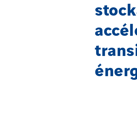
stock
accél
trans
éner