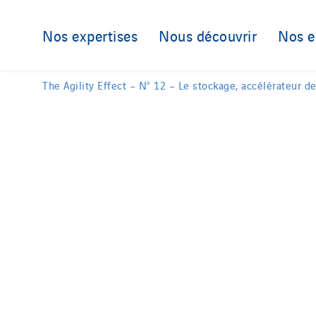
Austria
Germany
Nos expertises
Nous découvrir
Nos 
Belgium
Indonesia
Brasil
Italy
Czech Republic
Morocco
The Agility Effect – N° 12 – Le stockage, accélérateur de
Danemark
Netherlan