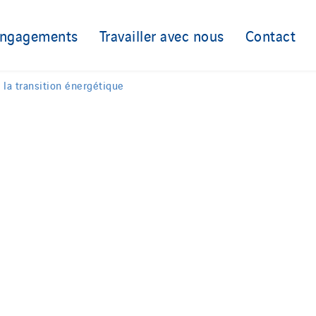
Nordic countries
engagements
Travailler avec nous
Contact
Norway
Poland
Portugal
 la transition énergétique
ds
Romania