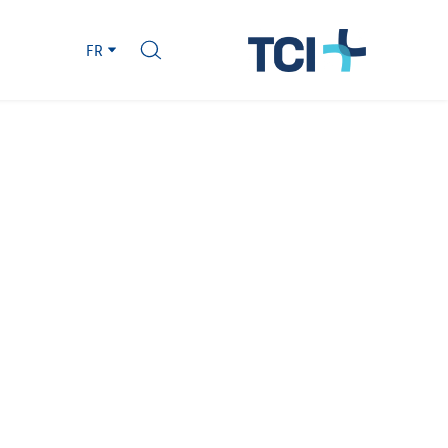
Slovakia
FR
Spain
Sweden
Switzerland
United Kingdom