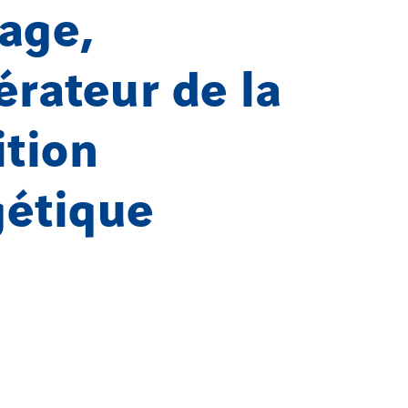
age,
érateur de la
ition
gétique