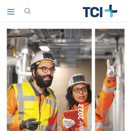
Cegelec Reunion Ascenseurs
Cegelec STM
Cegelec Strasbourg
Cegelec Tours Electricité
Cegelec Valenciennes Tertiaire
Cegelec-CSS
Chatenet
Cinodis
City Electric
Clède
Clémançon
Comantec
Comsip
Conductor
Cougar Automation