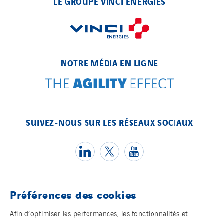
LE GROUPE VINCI ENERGIES
Elec-sa
Electromontage
Elektro Stiller
Eltek Systems
NOTRE MÉDIA EN LIGNE
Emil Lundgren
Enertech
Enfrasys
ENSYSTA Refrigeration
SUIVEZ-NOUS SUR LES RÉSEAUX SOCIAUX
Entreprise IEP
FG Synerys
Fournié Grospaud Smart Building
Fradin Bretton
France Ingénierie Process
Préférences des cookies
Frimeca
Témoins
Afin d’optimiser les performances, les fonctionnalités et
Froid14