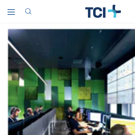
Cegelec Reunion Ascenseurs
Cegelec STM
Cegelec Strasbourg
Cegelec Tours Electricité
Cegelec Valenciennes Tertiaire
Cegelec-CSS
Chatenet
Cinodis
City Electric
Clède
Clémançon
Comantec
Comsip
Conductor
Cougar Automation