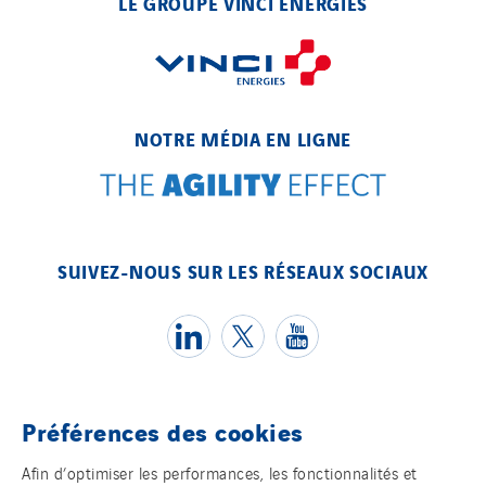
LE GROUPE VINCI ENERGIES
Elec-sa
Electromontage
Elektro Stiller
Eltek Systems
NOTRE MÉDIA EN LIGNE
Emil Lundgren
Enertech
Enfrasys
ENSYSTA Refrigeration
SUIVEZ-NOUS SUR LES RÉSEAUX SOCIAUX
Entreprise IEP
FG Synerys
Fournié Grospaud Smart Building
Fradin Bretton
France Ingénierie Process
Préférences des cookies
Frimeca
Témoins
Afin d’optimiser les performances, les fonctionnalités et
Froid14