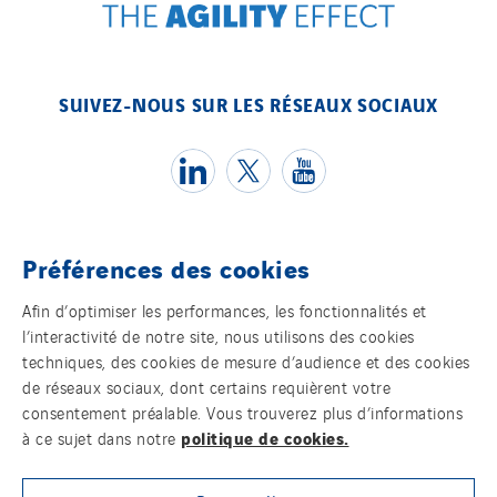
Easy Charge
EEP
EGEV
SUIVEZ-NOUS SUR LES RÉSEAUX SOCIAUX
EITE
Elec Ouest
Elec-sa
Electromontage
Préférences des cookies
Elektro Stiller
Témoins
Eltek Systems
Afin d’optimiser les performances, les fonctionnalités et
l’interactivité de notre site, nous utilisons des cookies
Emil Lundgren
Mentions légales
techniques, des cookies de mesure d’audience et des cookies
Enertech
de réseaux sociaux, dont certains requièrent votre
Politique de confidentialité des données
Enfrasys
consentement préalable. Vous trouverez plus d’informations
politique de cookies.
à ce sujet dans notre
ENSYSTA Refrigeration
Contact
Entreprise IEP