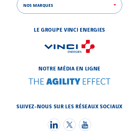
Eltek Systems
NOS MARQUES
Emil Lundgren
Enertech
Enfrasys
LE GROUPE VINCI ENERGIES
ENSYSTA Refrigeration
Entreprise IEP
FG Synerys
Fournié Grospaud Smart Building
NOTRE MÉDIA EN LIGNE
Fradin Bretton
France Ingénierie Process
Frimeca
SUIVEZ-NOUS SUR LES RÉSEAUX SOCIAUX
Froid14
Gauriau Entreprise
Getelec Guadeloupe
Getelec Guyane