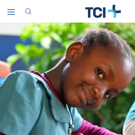
Cegelec Valenciennes Tertiaire
Cegelec-CSS
Chatenet
Cinodis
City Electric
Clède
Clémançon
Comantec
Comsip
Conductor
Cougar Automation
DECHOW Gebäude.Technik
Degreane Horizon
Dégréane SA