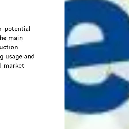
h-potential
the main
ruction
ing usage and
l market