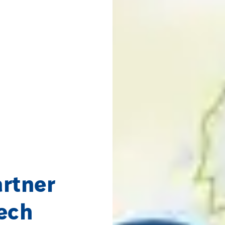
artner
tech