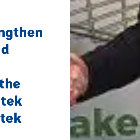
engthen
nd
 the
gtek
gtek