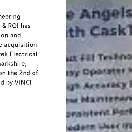
neering
K & ROI has
ion and
e acquisition
ek Electrical
narkshire,
 on the 2nd of
ed by VINCI