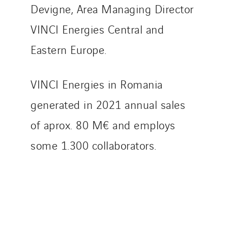
Devigne, Area Managing Director
Tunzini Antilles
Tunzini Grand Ouest
VINCI Energies Central and
Tunzini Maintenance Nucléaire
Eastern Europe.
TUNZINI Nucléaire
Tunzini Paris
VINCI Energies in Romania
Tunzini Toulouse
Tunzini Troyes
generated in 2021 annual sales
Twyver
of aprox. 80 M€ and employs
Uxello
some 1.300 collaborators.
Valentin
Valette
VINCI Stiftung
SITES PAYS