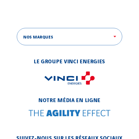
Austria
Belgium
Brasil
Czech Republic
NOS MARQUES
Danemark
Germany
LE GROUPE VINCI ENERGIES
Indonesia
Italy
Morocco
Netherlands
NOTRE MÉDIA EN LIGNE
Nordic countries
Norway
Poland
Portugal
SUIVEZ-NOUS SUR LES RÉSEAUX SOCIAUX