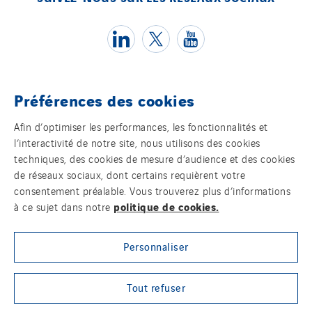
Romania
Slovakia
Spain
Sweden
Switzerland
Préférences des cookies
United Kingdom
Témoins
Afin d’optimiser les performances, les fonctionnalités et
l’interactivité de notre site, nous utilisons des cookies
Mentions légales
techniques, des cookies de mesure d’audience et des cookies
de réseaux sociaux, dont certains requièrent votre
Politique de confidentialité des données
consentement préalable. Vous trouverez plus d’informations
politique de cookies.
à ce sujet dans notre
Contact
Personnaliser
Plan d’accessibilité 2026-2029 | Instech
Télécommunication – Axians Canada
Tout refuser
Sites du groupe