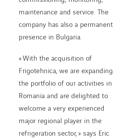
Sotécnica
maintenance and service. The
SparkEx® Funkenlöschanlagen
company has also a permanent
STE Armor
presence in Bulgaria.
Strasser
Stroomverdeler
« With the acquisition of
Sylvestre Energies
TelComTec
Frigotehnica, we are expanding
Telematic Solutions
the portfolio of our activities in
TG Concept
Romania and are delighted to
Thermo Réfrigération
Tiab
welcome a very experienced
Top Thermique
major regional player in the
TranzCom
refrigeration sector, » says Eric
Travesset Beziers