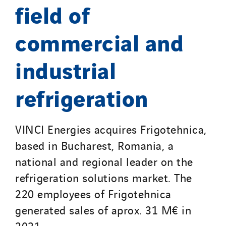
field of
Saga Tertiaire
Salendre Réseaux
commercial and
Santerne Alsace
industrial
Santerne Angouleme
Santerne Aquitaine
refrigeration
Santerne Champagne Ardenne
Santerne Fluides
Santerne IDF
VINCI Energies acquires Frigotehnica,
Santerne Marseille
based in Bucharest, Romania, a
Santerne Tertiaire et Santé
national and regional leader on the
Sarrasola
refrigeration solutions market. The
Schoro Electricité
220 employees of Frigotehnica
Schuh Bodentechnik
generated sales of aprox. 31 M€ in
SCIE Puy de Dome
2021.