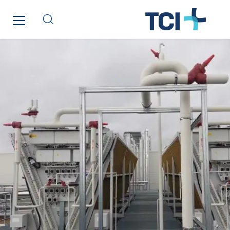
Kellal Maintenance
L’entreprise Electrique
Le Froid Provençal
Lee Sormea
Lefort Francheteau
Lesens EREA
Lesot
Lucitea Atlantique
Maksmacht
Manei Lift
Masselin Fabrication
Masselin Grand Ouest
Merelec
Mobility Way