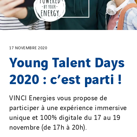
North West Projects
Omexom Technikforum
Omnidec
Paumier Industrie
Paumier Marine
Paumier SA
17 NOVEMBRE 2020
Young Talent Days
Process Energy
Provelec Sud
2020 : c’est parti !
Qivy
Qivy Habitat
Qivy Tertiaire
VINCI Energies vous propose de
Roiret Energies
participer à une expérience immersive
Roiret Transport
unique et 100% digitale du 17 au 19
Saga Tertiaire
novembre (de 17h à 20h).
Salendre Réseaux