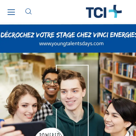
Le Froid Provençal
Lee Sormea
Lefort Francheteau
Lesens EREA
Lesot
Lucitea Atlantique
Maksmacht
Manei Lift
Masselin Fabrication
Masselin Grand Ouest
Merelec
Mobility Way
Monnier Entreprises
NAE-France