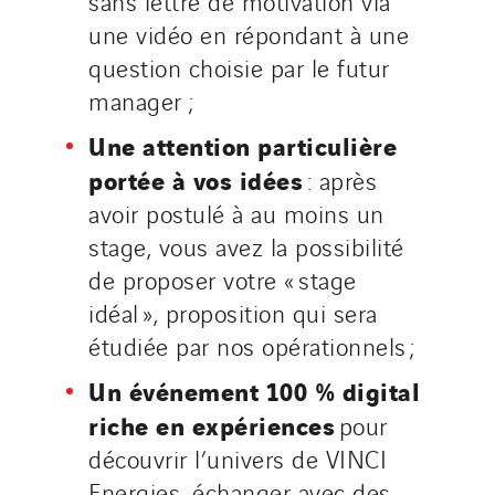
sans lettre de motivation via
SDEL Navis
une vidéo en répondant à une
SDEL Rouergue
question choisie par le futur
SDEL Savoie Léman
manager ;
SDEL Tertiaire
Une attention particulière
SDEL Transport
portée à vos idées
: après
SDEL Transport Services
avoir postulé à au moins un
Sedam
stage, vous avez la possibilité
SEDD
de proposer votre « stage
Service One Alliance
idéal », proposition qui sera
Seves
étudiée par nos opérationnels ;
SKE-International
Smart Building Energies
Un événement 100 % digital
Socalec
riche en expériences
pour
Sotécnica
découvrir l’univers de VINCI
SparkEx® Funkenlöschanlagen
Energies, échanger avec des