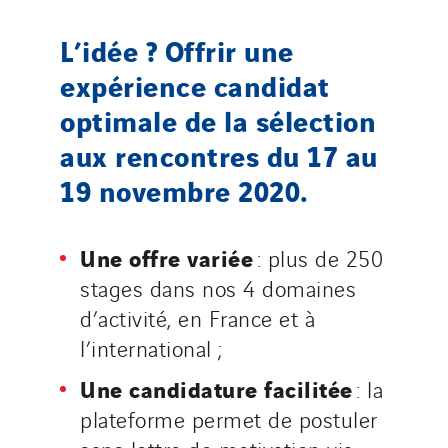
Santerne Alsace
L’idée ? Offrir une
Santerne Angouleme
expérience candidat
Santerne Aquitaine
optimale de la sélection
Santerne Champagne Ardenne
Santerne Fluides
aux rencontres du 17 au
Santerne IDF
19 novembre 2020.
Santerne Marseille
Santerne Tertiaire et Santé
Une offre variée
: plus de 250
Sarrasola
stages dans nos 4 domaines
Schoro Electricité
d’activité, en France et à
Schuh Bodentechnik
l’international ;
SCIE Puy de Dome
Une candidature facilitée
: la
SDEL Atlantis
plateforme permet de postuler
SDEL Grand Ouest