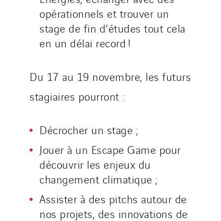
STE Armor
opérationnels et trouver un
Strasser
stage de fin d’études tout cela
en un délai record !
Stroomverdeler
Sylvestre Energies
TelComTec
Du 17 au 19 novembre, les futurs
Telematic Solutions
stagiaires pourront :
TG Concept
Thermo Réfrigération
Décrocher un stage ;
Tiab
Jouer à un Escape Game pour
Top Thermique
découvrir les enjeux du
TranzCom
changement climatique ;
Travesset Beziers
Tunzini Antilles
Assister à des pitchs autour de
Tunzini Grand Ouest
nos projets, des innovations de