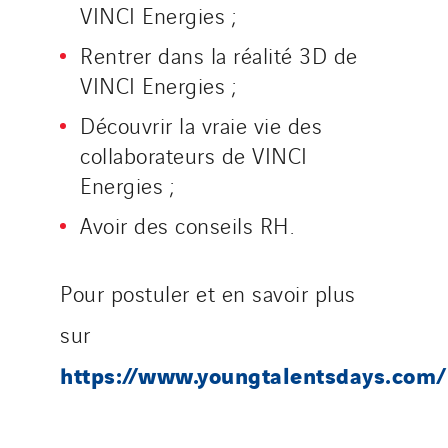
Tunzini Maintenance Nucléaire
VINCI Energies ;
TUNZINI Nucléaire
Rentrer dans la réalité 3D de
Tunzini Paris
VINCI Energies ;
Tunzini Toulouse
Découvrir la vraie vie des
Tunzini Troyes
collaborateurs de VINCI
Twyver
Energies ;
Uxello
Avoir des conseils RH.
Valentin
Valette
VINCI Stiftung
Pour postuler et en savoir plus
sur
SITES PAYS
https://www.youngtalentsdays.com/
Austria
Belgium