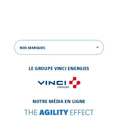
Brasil
Czech Republic
Danemark
Germany
Indonesia
Italy
NOS MARQUES
Morocco
Netherlands
LE GROUPE VINCI ENERGIES
Nordic countries
Norway
Poland
Portugal
NOTRE MÉDIA EN LIGNE
Romania
Slovakia