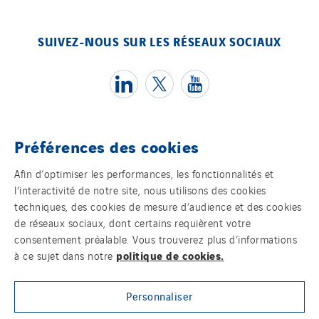
Spain
Sweden
SUIVEZ-NOUS SUR LES RÉSEAUX SOCIAUX
Switzerland
United Kingdom
Préférences des cookies
Témoins
Afin d’optimiser les performances, les fonctionnalités et
l’interactivité de notre site, nous utilisons des cookies
Mentions légales
techniques, des cookies de mesure d’audience et des cookies
de réseaux sociaux, dont certains requièrent votre
Politique de confidentialité des données
consentement préalable. Vous trouverez plus d’informations
politique de cookies.
à ce sujet dans notre
Contact
Personnaliser
Plan d’accessibilité 2026-2029 | Instech
Télécommunication – Axians Canada