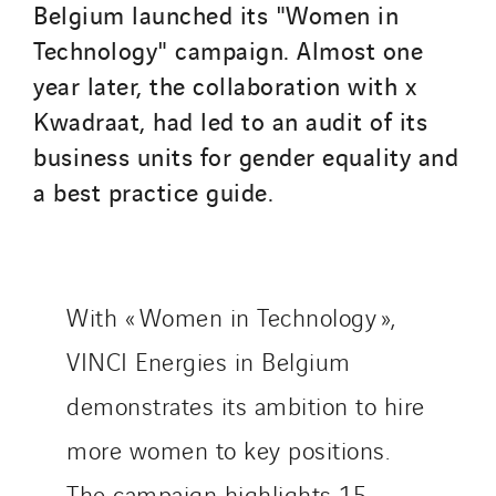
SDEL Atlantis
Belgium launched its "Women in
SDEL Grand Ouest
Technology" campaign. Almost one
SDEL Navis
year later, the collaboration with x
SDEL Rouergue
Kwadraat, had led to an audit of its
SDEL Savoie Léman
business units for gender equality and
SDEL Tertiaire
a best practice guide.
SDEL Transport
SDEL Transport Services
Sedam
SEDD
With « Women in Technology »,
Service One Alliance
VINCI Energies in Belgium
Seves
demonstrates its ambition to hire
SKE-International
more women to key positions.
Smart Building Energies
Socalec
The campaign highlights 15