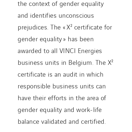
the context of gender equality
Austria
Belgium
and identifies unconscious
Brasil
prejudices. The « X² certificate for
Czech Republic
gender equality » has been
Danemark
Germany
awarded to all VINCI Energies
Indonesia
business units in Belgium. The X²
Italy
certificate is an audit in which
Morocco
responsible business units can
Netherlands
Nordic countries
have their efforts in the area of
Norway
gender equality and work-life
Poland
balance validated and certified.
Portugal
Romania