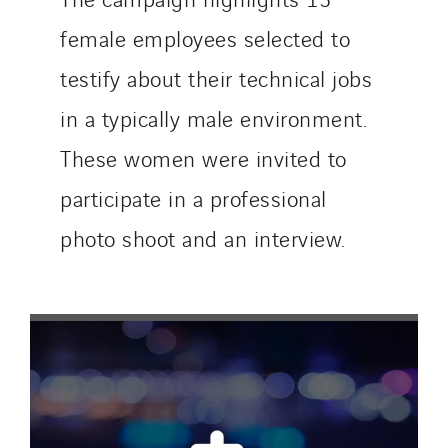
Sotécnica
female employees selected to
SparkEx® Funkenlöschanlagen
testify about their technical jobs
STE Armor
Strasser
in a typically male environment.
Stroomverdeler
These women were invited to
Sylvestre Energies
participate in a professional
TelComTec
photo shoot and an interview.
Telematic Solutions
TG Concept
Thermo Réfrigération
Tiab
Top Thermique
TranzCom
Travesset Beziers