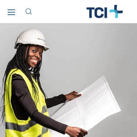
Monnier Entreprises
NAE-France
North West Projects
Omexom Technikforum
Omnidec
Paumier Industrie
Paumier Marine
Paumier SA
Process Energy
Provelec Sud
Qivy
Qivy Habitat
Qivy Tertiaire
Roiret Energies
Roiret Transport