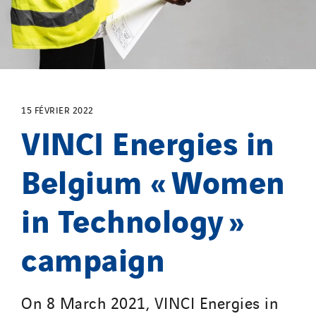
Saga Tertiaire
Salendre Réseaux
Santerne Alsace
Santerne Angouleme
Santerne Aquitaine
15 FÉVRIER 2022
Santerne Champagne Ardenne
VINCI Energies in
Santerne Fluides
Belgium « Women
Santerne IDF
Santerne Marseille
in Technology »
Santerne Tertiaire et Santé
Sarrasola
campaign
Schoro Electricité
Schuh Bodentechnik
SCIE Puy de Dome
On 8 March 2021, VINCI Energies in