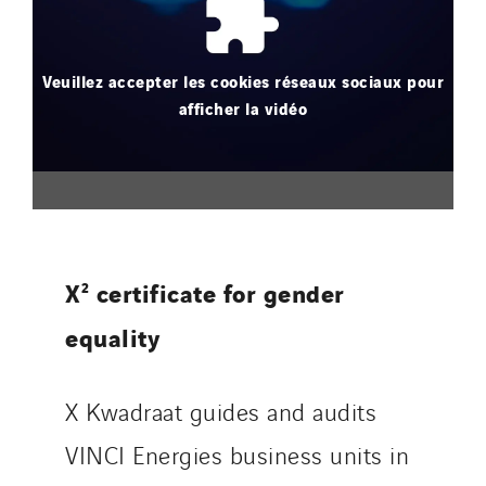
Tunzini Antilles
Tunzini Grand Ouest
Tunzini Maintenance Nucléaire
Veuillez accepter les cookies réseaux sociaux pour
TUNZINI Nucléaire
afficher la vidéo
Tunzini Paris
Tunzini Toulouse
Tunzini Troyes
Twyver
Uxello
X² certificate for gender
Valentin
equality
Valette
VINCI Stiftung
X Kwadraat guides and audits
VINCI Energies business units in
SITES PAYS