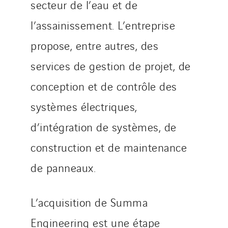
Sotécnica
secteur de l’eau et de
SparkEx® Funkenlöschanlagen
l’assainissement. L’entreprise
STE Armor
propose, entre autres, des
Strasser
services de gestion de projet, de
Stroomverdeler
Sylvestre Energies
conception et de contrôle des
TelComTec
systèmes électriques,
Telematic Solutions
d’intégration de systèmes, de
TG Concept
Thermo Réfrigération
construction et de maintenance
Tiab
de panneaux.
Top Thermique
TranzCom
L’acquisition de Summa
Travesset Beziers
Engineering est une étape
Tunzini Antilles