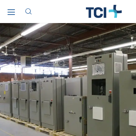
L’entreprise Electrique
Le Froid Provençal
Lee Sormea
Lefort Francheteau
Lesens EREA
Lesot
Lucitea Atlantique
Maksmacht
Manei Lift
Masselin Fabrication
Masselin Grand Ouest
Merelec
Mobility Way
Monnier Entreprises