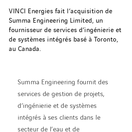
Saga Tertiaire
Salendre Réseaux
VINCI Energies fait l’acquisition de
Santerne Alsace
Summa Engineering Limited, un
Santerne Angouleme
fournisseur de services d’ingénierie et
Santerne Aquitaine
de systèmes intégrés basé à Toronto,
Santerne Champagne Ardenne
au Canada.
Santerne Fluides
Santerne IDF
Santerne Marseille
Summa Engineering fournit des
Santerne Tertiaire et Santé
Sarrasola
services de gestion de projets,
Schoro Electricité
d’ingénierie et de systèmes
Schuh Bodentechnik
intégrés à ses clients dans le
SCIE Puy de Dome
SDEL Atlantis
secteur de l’eau et de