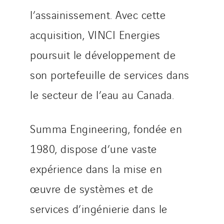
SDEL Grand Ouest
l’assainissement. Avec cette
SDEL Navis
acquisition, VINCI Energies
SDEL Rouergue
poursuit le développement de
SDEL Savoie Léman
SDEL Tertiaire
son portefeuille de services dans
SDEL Transport
le secteur de l’eau au Canada.
SDEL Transport Services
Sedam
Summa Engineering, fondée en
SEDD
1980, dispose d’une vaste
Service One Alliance
Seves
expérience dans la mise en
SKE-International
œuvre de systèmes et de
Smart Building Energies
services d’ingénierie dans le
Socalec