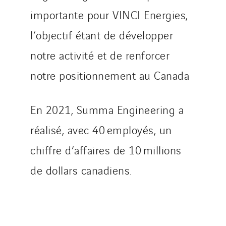
Tunzini Grand Ouest
importante pour VINCI Energies,
Tunzini Maintenance Nucléaire
l’objectif étant de développer
TUNZINI Nucléaire
notre activité et de renforcer
Tunzini Paris
Tunzini Toulouse
notre positionnement au Canada
Tunzini Troyes
Twyver
En 2021, Summa Engineering a
Uxello
réalisé, avec 40 employés, un
Valentin
chiffre d’affaires de 10 millions
Valette
VINCI Stiftung
de dollars canadiens.
SITES PAYS
Austria