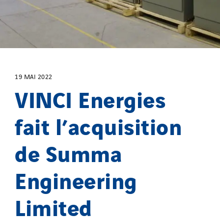
NAE-France
North West Projects
Omexom Technikforum
Omnidec
Paumier Industrie
19 MAI 2022
Paumier Marine
VINCI Energies
Paumier SA
Process Energy
fait l’acquisition
Provelec Sud
de Summa
Qivy
Qivy Habitat
Engineering
Qivy Tertiaire
Roiret Energies
Limited
Roiret Transport