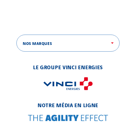
Belgium
Brasil
Czech Republic
Danemark
NOS MARQUES
Germany
Indonesia
Italy
LE GROUPE VINCI ENERGIES
Morocco
Netherlands
Nordic countries
Norway
NOTRE MÉDIA EN LIGNE
Poland
Portugal
Romania