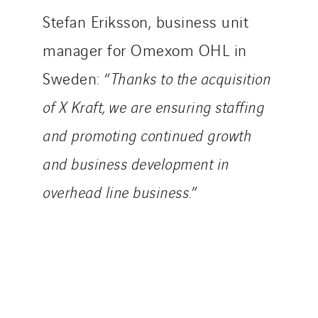
Masselin Fabrication
Stefan Eriksson, business unit
Masselin Grand Ouest
manager for Omexom OHL in
Merelec
Sweden: “
Thanks to the acquisition
Mobility Way
Monnier Entreprises
of X Kraft, we are ensuring staffing
NAE-France
and promoting continued growth
North West Projects
and business development in
Omexom Technikforum
overhead line business.
”
Omnidec
Paumier Industrie
Paumier Marine
Paumier SA
Process Energy
Provelec Sud