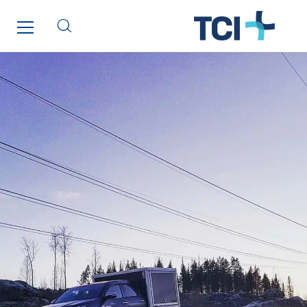
Entreprise IEP
FG Synerys
Fournié Grospaud Smart Building
Fradin Bretton
France Ingénierie Process
Frimeca
Froid14
Gauriau Entreprise
Getelec Guadeloupe
Getelec Guyane
Getelec Martinique
Gétéo
Greenaffair
GT Iris
GT Morbihan