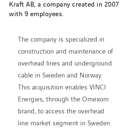
Initiative Commune Connectée
Kraft AB, a company created in 2007
Innovative City Pack
with 9 employees.
Inspa-Pumpenservice
ITB
The company is specialized in
Jean Graniou
Kellal Maintenance
construction and maintenance of
L’entreprise Electrique
overhead lines and underground
Le Froid Provençal
cable in Sweden and Norway.
Lee Sormea
Lefort Francheteau
This acquisition enables VINCI
Lesens EREA
Energies, through the Omexom
Lesot
brand, to access the overhead
Lucitea Atlantique
line market segment in Sweden.
Maksmacht
Manei Lift