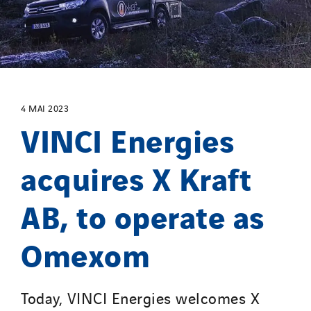
GT Vendée
GT-Cornouaille
GTIE Air & Défense
GTIE Armorique
GTIE Rennes
4 MAI 2023
GTIE Tertiaire
VINCI Energies
Guy Chatel
acquires X Kraft
Hooyberghs
I.C.Entreprises
AB, to operate as
I.F.A.T
I2R
Omexom
IDF Thermic
IFAT
Imhoff
Today, VINCI Energies welcomes X