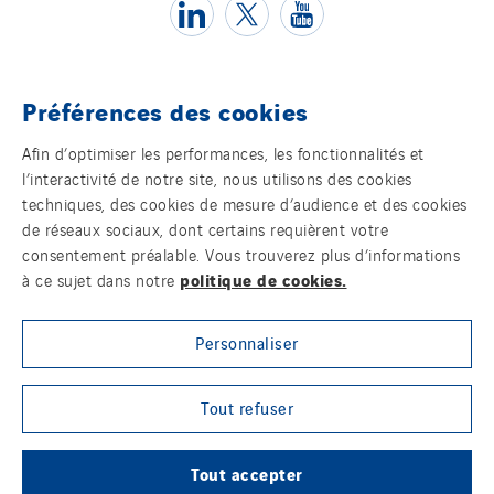
Sarrasola
Schoro Electricité
Schuh Bodentechnik
Préférences des cookies
SCIE Puy de Dome
Témoins
Afin d’optimiser les performances, les fonctionnalités et
SDEL Atlantis
l’interactivité de notre site, nous utilisons des cookies
Mentions légales
SDEL Grand Ouest
techniques, des cookies de mesure d’audience et des cookies
de réseaux sociaux, dont certains requièrent votre
SDEL Navis
Politique de confidentialité des données
consentement préalable. Vous trouverez plus d’informations
SDEL Rouergue
politique de cookies.
à ce sujet dans notre
Contact
SDEL Savoie Léman
SDEL Tertiaire
Personnaliser
Plan d’accessibilité 2026-2029 | Instech
Télécommunication – Axians Canada
SDEL Transport
SDEL Transport Services
Tout refuser
Sites du groupe
Sedam
SEDD
Tout accepter