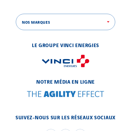
Qivy
Qivy Habitat
Qivy Tertiaire
NOS MARQUES
Roiret Energies
Roiret Transport
LE GROUPE VINCI ENERGIES
Saga Tertiaire
Salendre Réseaux
Santerne Alsace
Santerne Angouleme
NOTRE MÉDIA EN LIGNE
Santerne Aquitaine
Santerne Champagne Ardenne
Santerne Fluides
Santerne IDF
SUIVEZ-NOUS SUR LES RÉSEAUX SOCIAUX
Santerne Marseille
Santerne Tertiaire et Santé