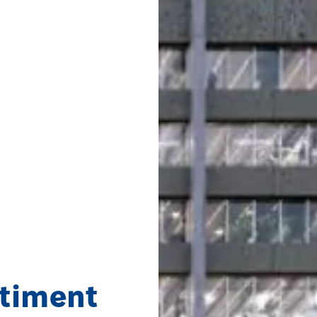
âtiment