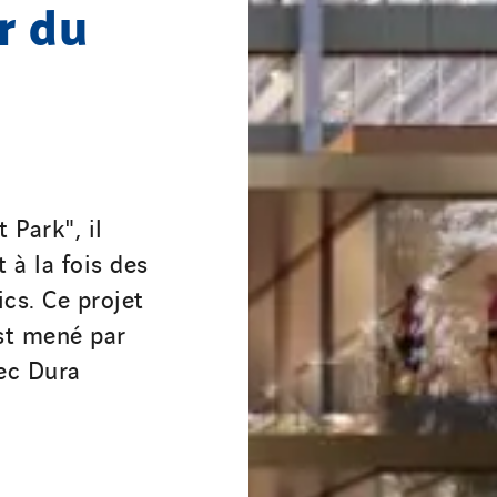
r du
Park", il
 à la fois des
cs. Ce projet
st mené par
ec Dura