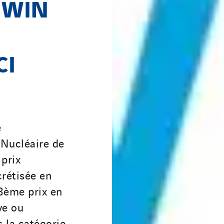
e WIN
CI
e
Nucléaire de
 prix
crétisée en
 3ème prix en
ve ou
 la catégorie