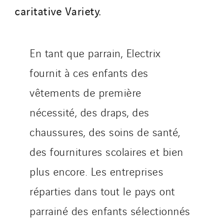
Lefort Francheteau
caritative Variety.
Lesens EREA
Lesot
Lucitea Atlantique
En tant que parrain, Electrix
Maksmacht
fournit à ces enfants des
Manei Lift
vêtements de première
Masselin Fabrication
Masselin Grand Ouest
nécessité, des draps, des
Merelec
chaussures, des soins de santé,
Mobility Way
des fournitures scolaires et bien
Monnier Entreprises
NAE-France
plus encore. Les entreprises
North West Projects
réparties dans tout le pays ont
Omexom Technikforum
parrainé des enfants sélectionnés
Omnidec