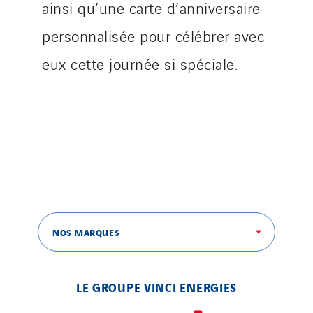
Santerne Aquitaine
ainsi qu’une carte d’anniversaire
Santerne Champagne Ardenne
personnalisée pour célébrer avec
Santerne Fluides
eux cette journée si spéciale.
Santerne IDF
Santerne Marseille
Santerne Tertiaire et Santé
Sarrasola
Schoro Electricité
Schuh Bodentechnik
SCIE Puy de Dome
SDEL Atlantis
NOS MARQUES
SDEL Grand Ouest
SDEL Navis
SDEL Rouergue
LE GROUPE VINCI ENERGIES
SDEL Savoie Léman