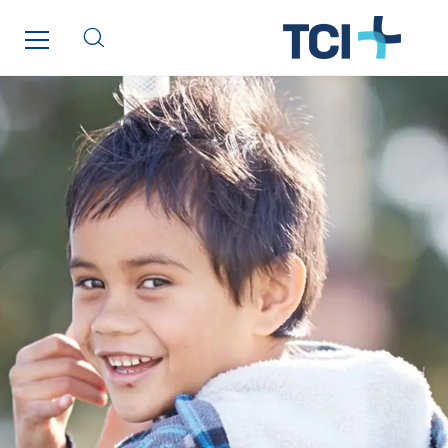
Getelec Martinique
Gétéo
Greenaffair
GT Iris
GT Morbihan
GT Vendée
GT-Cornouaille
GTIE Air & Défense
GTIE Armorique
GTIE Rennes
GTIE Tertiaire
Guy Chatel
Hooyberghs
I.C.Entreprises