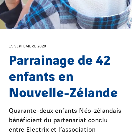
I.F.A.T
I2R
IDF Thermic
IFAT
Imhoff
15 SEPTEMBRE 2020
Initiative Commune Connectée
Parrainage de 42
Innovative City Pack
Inspa-Pumpenservice
enfants en
ITB
Nouvelle-Zélande
Jean Graniou
Kellal Maintenance
L’entreprise Electrique
Quarante-deux enfants Néo-zélandais
Le Froid Provençal
bénéficient du partenariat conclu
Lee Sormea
entre Electrix et l’association