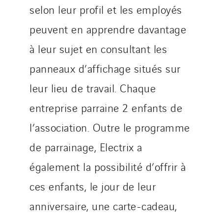
selon leur profil et les employés
Paumier Industrie
Paumier Marine
peuvent en apprendre davantage
Paumier SA
à leur sujet en consultant les
Process Energy
panneaux d’affichage situés sur
Provelec Sud
Qivy
leur lieu de travail. Chaque
Qivy Habitat
entreprise parraine 2 enfants de
Qivy Tertiaire
l’association. Outre le programme
Roiret Energies
de parrainage, Electrix a
Roiret Transport
Saga Tertiaire
également la possibilité d’offrir à
Salendre Réseaux
ces enfants, le jour de leur
Santerne Alsace
anniversaire, une carte-cadeau,
Santerne Angouleme