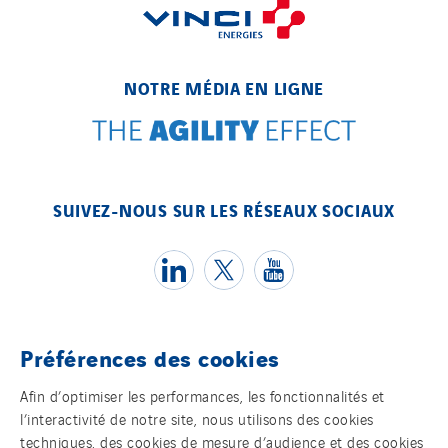
SDEL Tertiaire
SDEL Transport
SDEL Transport Services
NOTRE MÉDIA EN LIGNE
Sedam
SEDD
Service One Alliance
Seves
SUIVEZ-NOUS SUR LES RÉSEAUX SOCIAUX
SKE-International
Smart Building Energies
Socalec
Sotécnica
Préférences des cookies
SparkEx® Funkenlöschanlagen
Témoins
STE Armor
Afin d’optimiser les performances, les fonctionnalités et
l’interactivité de notre site, nous utilisons des cookies
Strasser
Mentions légales
techniques, des cookies de mesure d’audience et des cookies