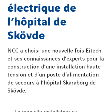
électrique de
SDEL Savoie Léman
SDEL Tertiaire
l’hôpital de
SDEL Transport
SDEL Transport Services
Skövde
Sedam
SEDD
NCC a choisi une nouvelle fois Eitech
Service One Alliance
et ses connaissances d’experts pour la
Seves
construction d’une installation haute
SKE-International
tension et d’un poste d’alimentation
Smart Building Energies
de secours à l’hôpital Skaraborg de
Socalec
Skövde.
Sotécnica
SparkEx® Funkenlöschanlagen
STE Armor
La nouvelle installation est