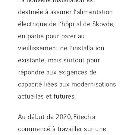
Strasser
destinée à assurer l’alimentation
Stroomverdeler
Sylvestre Energies
électrique de l’hôpital de Skövde,
TelComTec
en partie pour parer au
Telematic Solutions
vieillissement de l’installation
TG Concept
Thermo Réfrigération
existante, mais surtout pour
Tiab
répondre aux exigences de
Top Thermique
capacité liées aux modernisations
TranzCom
actuelles et futures.
Travesset Beziers
Tunzini Antilles
Tunzini Grand Ouest
Au début de 2020, Eitech a
Tunzini Maintenance Nucléaire
commencé à travailler sur une
TUNZINI Nucléaire