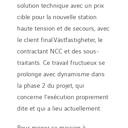
solution technique avec un prix
Tunzini Paris
Tunzini Toulouse
cible pour la nouvelle station
Tunzini Troyes
haute tension et de secours, avec
Twyver
le client final Västfastigheter, le
Uxello
contractant NCC et des sous-
Valentin
Valette
traitants. Ce travail fructueux se
VINCI Stiftung
prolonge avec dynamisme dans
la phase 2 du projet, qui
SITES PAYS
concerne l’exécution proprement
Austria
dite et qui a lieu actuellement.
Belgium
Brasil
Pour mener sa mission à
Czech Republic