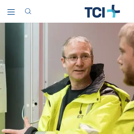
Omnidec
Paumier Industrie
Paumier Marine
Paumier SA
Process Energy
Provelec Sud
Qivy
Qivy Habitat
Qivy Tertiaire
Roiret Energies
Roiret Transport
Saga Tertiaire
Salendre Réseaux
Santerne Alsace