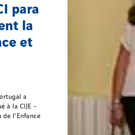
CI para
ent la
nce et
ortugal a
é à la CIJE -
 de l'Enfance