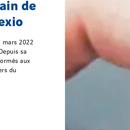
ain de
exio
17 mars 2022
Depuis sa
 formés aux
ers du