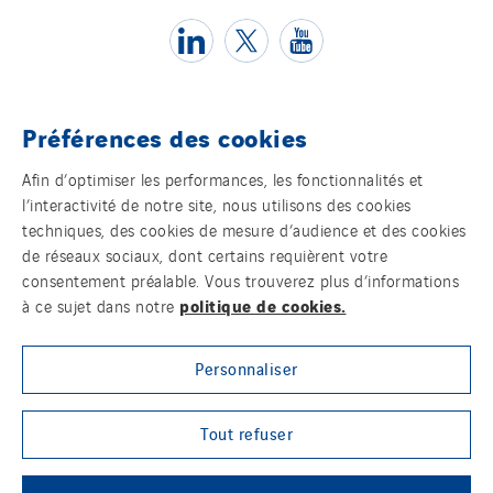
TranzCom
Travesset Beziers
Tunzini Antilles
Tunzini Grand Ouest
Préférences des cookies
Tunzini Maintenance Nucléaire
Témoins
Afin d’optimiser les performances, les fonctionnalités et
TUNZINI Nucléaire
l’interactivité de notre site, nous utilisons des cookies
Mentions légales
Tunzini Paris
techniques, des cookies de mesure d’audience et des cookies
de réseaux sociaux, dont certains requièrent votre
Tunzini Toulouse
Politique de confidentialité des données
consentement préalable. Vous trouverez plus d’informations
Tunzini Troyes
politique de cookies.
à ce sujet dans notre
Contact
Twyver
Uxello
Personnaliser
Plan d’accessibilité 2026-2029 | Instech
Télécommunication – Axians Canada
Valentin
Valette
Tout refuser
Sites du groupe
VINCI Stiftung