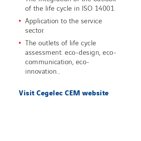
Schuh Bodentechnik
of the life cycle in ISO 14001.
SCIE Puy de Dome
Application to the service
SDEL Atlantis
sector.
SDEL Grand Ouest
The outlets of life cycle
SDEL Navis
assessment: eco-design, eco-
SDEL Rouergue
communication, eco-
SDEL Savoie Léman
innovation…
SDEL Tertiaire
SDEL Transport
Visit Cegelec CEM website
SDEL Transport Services
Sedam
SEDD
Service One Alliance
Seves