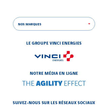
SKE-International
Smart Building Energies
Socalec
Sotécnica
NOS MARQUES
SparkEx® Funkenlöschanlagen
STE Armor
LE GROUPE VINCI ENERGIES
Strasser
Stroomverdeler
Sylvestre Energies
TelComTec
NOTRE MÉDIA EN LIGNE
Telematic Solutions
TG Concept
Thermo Réfrigération
Tiab
SUIVEZ-NOUS SUR LES RÉSEAUX SOCIAUX
Top Thermique