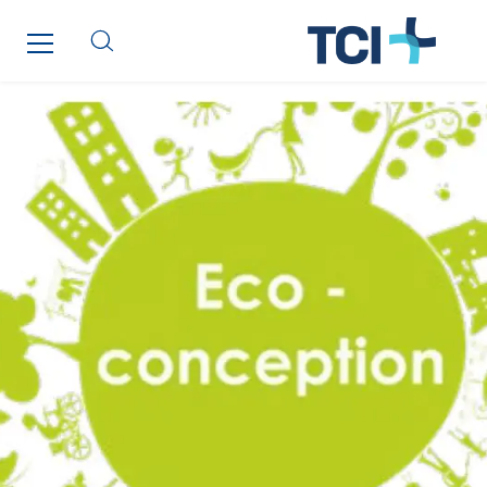
GTIE Air & Défense
GTIE Armorique
GTIE Rennes
GTIE Tertiaire
Guy Chatel
Hooyberghs
I.C.Entreprises
I.F.A.T
I2R
IDF Thermic
IFAT
Imhoff
Initiative Commune Connectée
Innovative City Pack
Inspa-Pumpenservice