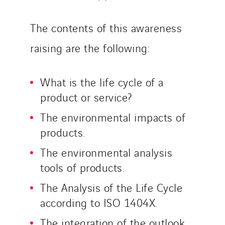
Roiret Energies
The contents of this awareness
Roiret Transport
Saga Tertiaire
raising are the following:
Salendre Réseaux
Santerne Alsace
What is the life cycle of a
Santerne Angouleme
product or service?
Santerne Aquitaine
The environmental impacts of
Santerne Champagne Ardenne
products.
Santerne Fluides
The environmental analysis
Santerne IDF
tools of products.
Santerne Marseille
The Analysis of the Life Cycle
Santerne Tertiaire et Santé
according to ISO 1404X.
Sarrasola
Schoro Electricité
The integration of the outlook