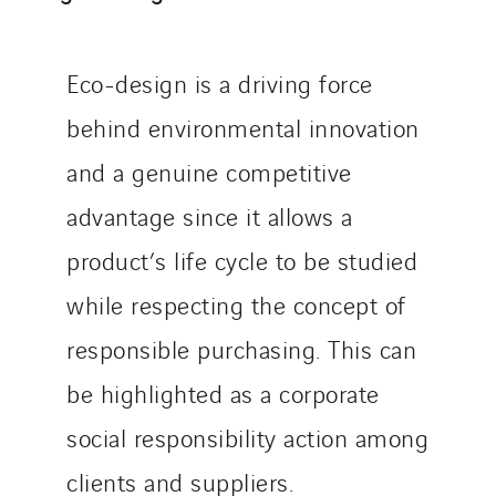
Merelec
Mobility Way
Eco-design is a driving force
Monnier Entreprises
NAE-France
behind environmental innovation
North West Projects
and a genuine competitive
Omexom Technikforum
advantage since it allows a
Omnidec
Paumier Industrie
product’s life cycle to be studied
Paumier Marine
while respecting the concept of
Paumier SA
responsible purchasing. This can
Process Energy
be highlighted as a corporate
Provelec Sud
Qivy
social responsibility action among
Qivy Habitat
clients and suppliers.
Qivy Tertiaire