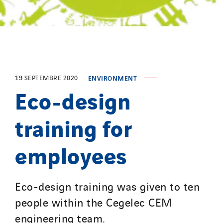
ITB
Jean Graniou
Kellal Maintenance
L’entreprise Electrique
Le Froid Provençal
19 SEPTEMBRE 2020
ENVIRONMENT
Eco-design
Lee Sormea
Lefort Francheteau
training for
Lesens EREA
Lesot
employees
Lucitea Atlantique
Maksmacht
Manei Lift
Eco-design training was given to ten
Masselin Fabrication
people within the Cegelec CEM
Masselin Grand Ouest
engineering team.