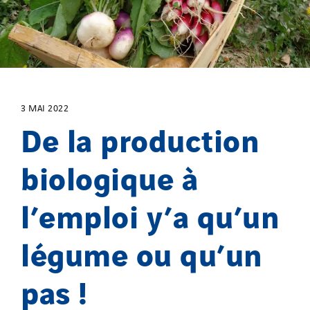
Tiab
Top Thermique
TranzCom
Travesset Beziers
Tunzini Antilles
3 MAI 2022
De la production
Tunzini Grand Ouest
Tunzini Maintenance Nucléaire
biologique à
TUNZINI Nucléaire
Tunzini Paris
l’emploi y’a qu’un
Tunzini Toulouse
Tunzini Troyes
légume ou qu’un
Twyver
pas !
Uxello
Valentin