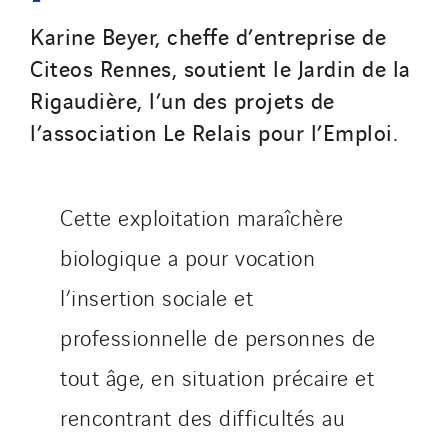
Valette
Karine Beyer, cheffe d’entreprise de
VINCI Stiftung
Citeos Rennes, soutient le Jardin de la
Rigaudière, l’un des projets de
SITES PAYS
l’association Le Relais pour l’Emploi.
Austria
Belgium
Cette exploitation maraîchère
Brasil
Czech Republic
biologique a pour vocation
Danemark
l’insertion sociale et
Germany
professionnelle de personnes de
Indonesia
tout âge, en situation précaire et
Italy
Morocco
rencontrant des difficultés au
Netherlands