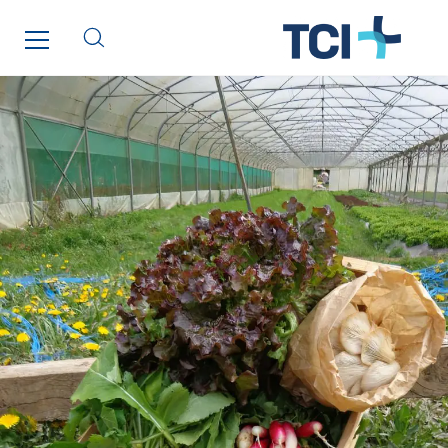
Service One Alliance
Seves
SKE-International
Smart Building Energies
Socalec
Sotécnica
SparkEx® Funkenlöschanlagen
STE Armor
Strasser
Stroomverdeler
Sylvestre Energies
TelComTec
Telematic Solutions
TG Concept
Thermo Réfrigération