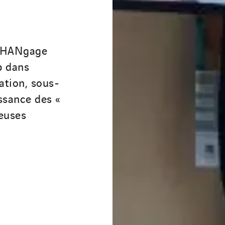
s’HANgage
p dans
ation, sous-
ssance des «
reuses