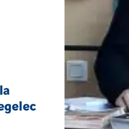
la
egelec