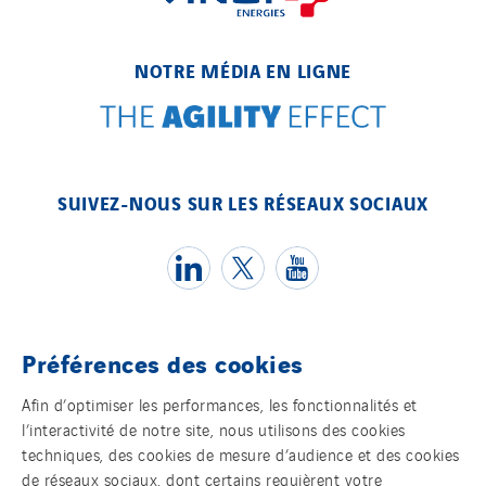
Cegelec Projets Espace
Cegelec Projets Hydrogène
NOTRE MÉDIA EN LIGNE
Cegelec Rennes Projets
Cegelec Reunion Ascenseurs
Cegelec STM
Cegelec Strasbourg
SUIVEZ-NOUS SUR LES RÉSEAUX SOCIAUX
Cegelec Tours Electricité
Cegelec Valenciennes Tertiaire
Cegelec-CSS
Chatenet
Préférences des cookies
Cinodis
Témoins
City Electric
Afin d’optimiser les performances, les fonctionnalités et
l’interactivité de notre site, nous utilisons des cookies
Clède
Mentions légales
techniques, des cookies de mesure d’audience et des cookies
Clémançon
de réseaux sociaux, dont certains requièrent votre