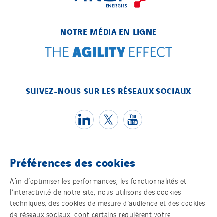
Cegelec Projets Espace
Cegelec Projets Hydrogène
NOTRE MÉDIA EN LIGNE
Cegelec Rennes Projets
Cegelec Reunion Ascenseurs
Cegelec STM
Cegelec Strasbourg
SUIVEZ-NOUS SUR LES RÉSEAUX SOCIAUX
Cegelec Tours Electricité
Cegelec Valenciennes Tertiaire
Cegelec-CSS
Chatenet
Préférences des cookies
Cinodis
Témoins
City Electric
Afin d’optimiser les performances, les fonctionnalités et
l’interactivité de notre site, nous utilisons des cookies
Clède
Mentions légales
techniques, des cookies de mesure d’audience et des cookies
Clémançon
de réseaux sociaux, dont certains requièrent votre