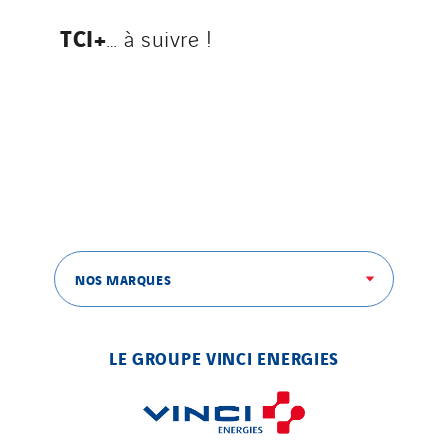
Stroomverdeler
TCI+
… à suivre !
Sylvestre Energies
TelComTec
Telematic Solutions
TG Concept
Thermo Réfrigération
Tiab
Top Thermique
TranzCom
NOS MARQUES
Travesset Beziers
Tunzini Antilles
LE GROUPE VINCI ENERGIES
Tunzini Grand Ouest
Tunzini Maintenance Nucléaire
TUNZINI Nucléaire