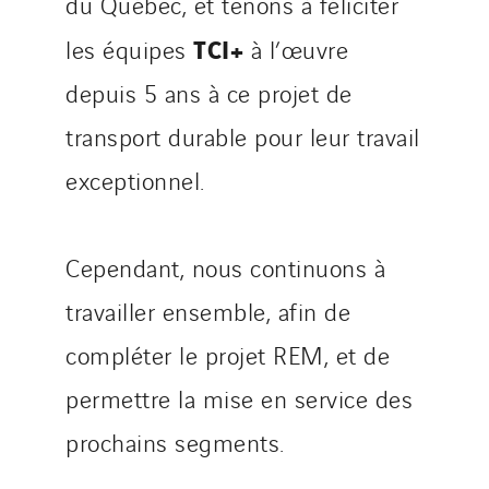
du Québec, et tenons à féliciter
SDEL Savoie Léman
SDEL Tertiaire
TCI+
les équipes
à l’œuvre
SDEL Transport
depuis 5 ans à ce projet de
SDEL Transport Services
transport durable pour leur travail
Sedam
SEDD
exceptionnel.
Service One Alliance
Seves
Cependant, nous continuons à
SKE-International
travailler ensemble, afin de
Smart Building Energies
Socalec
compléter le projet REM, et de
Sotécnica
permettre la mise en service des
SparkEx® Funkenlöschanlagen
prochains segments.
STE Armor
Strasser