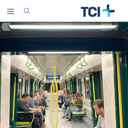
I.F.A.T
I2R
IDF Thermic
IFAT
Imhoff
Initiative Commune Connectée
Innovative City Pack
Inspa-Pumpenservice
ITB
Jean Graniou
Kellal Maintenance
L’entreprise Electrique
Le Froid Provençal
Lee Sormea