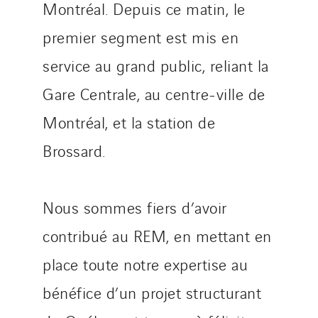
Montréal. Depuis ce matin, le
Santerne Aquitaine
Santerne Champagne Ardenne
premier segment est mis en
Santerne Fluides
service au grand public, reliant la
Santerne IDF
Gare Centrale, au centre-ville de
Santerne Marseille
Montréal, et la station de
Santerne Tertiaire et Santé
Sarrasola
Brossard.
Schoro Electricité
Schuh Bodentechnik
Nous sommes fiers d’avoir
SCIE Puy de Dome
SDEL Atlantis
contribué au REM, en mettant en
SDEL Grand Ouest
place toute notre expertise au
SDEL Navis
bénéfice d’un projet structurant
SDEL Rouergue