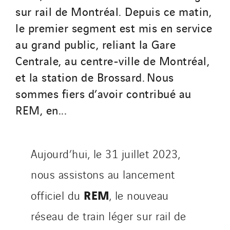
Omnidec
sur rail de Montréal. Depuis ce matin,
Paumier Industrie
le premier segment est mis en service
Paumier Marine
au grand public, reliant la Gare
Paumier SA
Centrale, au centre-ville de Montréal,
Process Energy
et la station de Brossard. Nous
Provelec Sud
sommes fiers d’avoir contribué au
Qivy
REM, en...
Qivy Habitat
Qivy Tertiaire
Roiret Energies
Aujourd’hui, le 31 juillet 2023,
Roiret Transport
nous assistons au lancement
Saga Tertiaire
Salendre Réseaux
REM
officiel du
, le nouveau
Santerne Alsace
réseau de train léger sur rail de
Santerne Angouleme