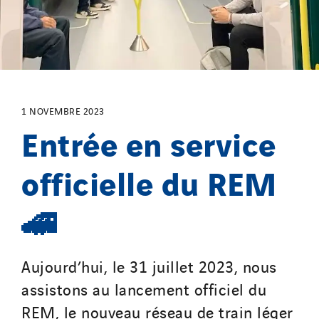
Lefort Francheteau
Lesens EREA
Lesot
Lucitea Atlantique
Maksmacht
1 NOVEMBRE 2023
Manei Lift
Entrée en service
Masselin Fabrication
Masselin Grand Ouest
officielle du REM
Merelec
🚄
Mobility Way
Monnier Entreprises
NAE-France
Aujourd’hui, le 31 juillet 2023, nous
North West Projects
assistons au lancement officiel du
Omexom Technikforum
REM, le nouveau réseau de train léger