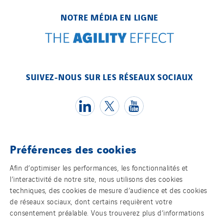
Tunzini Paris
NOTRE MÉDIA EN LIGNE
Tunzini Toulouse
Tunzini Troyes
Twyver
Uxello
SUIVEZ-NOUS SUR LES RÉSEAUX SOCIAUX
Valentin
Valette
VINCI Stiftung
SITES PAYS
Préférences des cookies
Témoins
Austria
Afin d’optimiser les performances, les fonctionnalités et
Belgium
l’interactivité de notre site, nous utilisons des cookies
Mentions légales
techniques, des cookies de mesure d’audience et des cookies
Brasil
de réseaux sociaux, dont certains requièrent votre
Politique de confidentialité des données
Czech Republic
consentement préalable. Vous trouverez plus d’informations