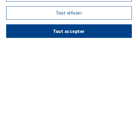
Tout refuser
Tout accepter
Témoins
Mentions légales
Politique de confidentialité des données
Contact
Plan d’accessibilité 2026-2029 | Instech
Télécommunication – Axians Canada
Sites du groupe